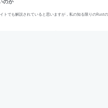
いのか
イトでも解説されていると思いますが，私の知る限りのRust
+と同様にバイナリにコンパイルする言語であること (マイコン使い
ビルドシステム(cargo)やテストフレームワークが強力である
トの所有権が明確であること (moveした変数にアクセスしよ
時に怒られる)
約を利用してスレッド安全性をコンパイル時に担保できること 
いけどすごい)
Conceptsに相当する，Boundsが実装されていること
度(?)なアルゴリズムをマイコンに載せたい私としては，嬉し
あたって