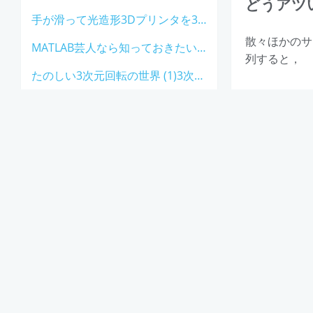
どうアツ
手が滑って光造形3Dプリンタを3万円で買ってしまった話 [rogy Advent Calendar 2019]
散々ほかのサ
MATLAB芸人なら知っておきたい小ネタ関数ベスト5 [rogy Advent Calendar 2018]
列すると，
たのしい3次元回転の世界 (1)3次元回転の特徴 [rogy Advent Calendar 2018]
C, C+
標準装備の
オブジェク
コンパイル
所有権の制
では使わな
C++20の
などなど，高
のです．
移植に