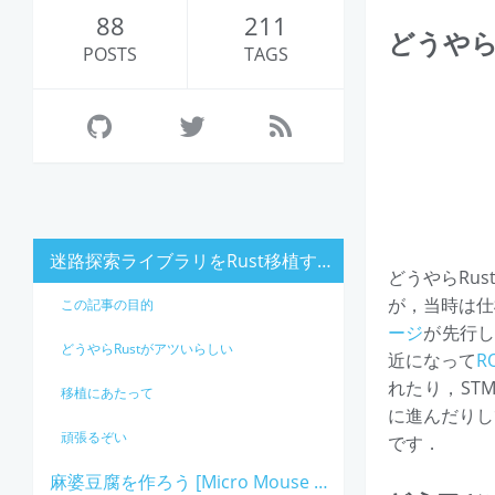
88
211
どうやら
POSTS
TAGS
迷路探索ライブラリをRust移植するために調べたことのメモ
どうやらRu
が，当時は仕
この記事の目的
ージ
が先行し
どうやらRustがアツいらしい
近になって
R
れたり，ST
移植にあたって
に進んだりし
頑張るぞい
です．
麻婆豆腐を作ろう [Micro Mouse AdC 2020]