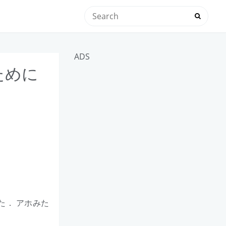
ADS
ために
た． アホみた