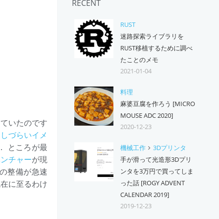
RECENT
RUST
迷路探索ライブラリを
RUST移植するために調べ
たことのメモ
2021-01-04
料理
麻婆豆腐を作ろう [MICRO
MOUSE ADC 2020]
していたのです
2020-12-23
発しづらいイメ
． ところが最
機械工作
3Dプリンタ
ベンチャー
が現
手が滑って光造形3Dプリ
の整備が急速
ンタを3万円で買ってしま
現在に至るわけ
った話 [ROGY ADVENT
CALENDAR 2019]
2019-12-23