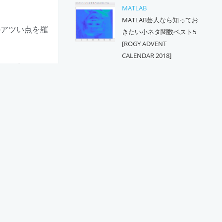
MATLAB
MATLAB芸人なら知ってお
のアツい点を羅
きたい小ネタ関数ベスト5
[ROGY ADVENT
CALENDAR 2018]
には重要)
2018-12-08
こと
数学
うとすると
たのしい3次元回転の世界
(1)3次元回転の特徴 [ROGY
(マイコン
ADVENT CALENDAR 2018]
2018-12-03
いことが満載な
CATEGORIES
1日1技シリーズ
17